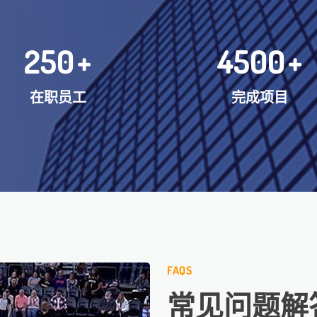
250
+
4500
+
在职员工
完成项目
FAQS
常见问题解