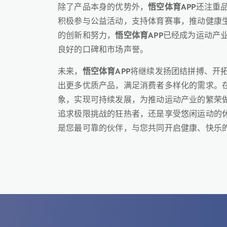
除了产品本身的优势外，
悟空体育APP
还注重
积极参与公益活动，支持体育赛事，推动健康
的创新和努力，
悟空体育APP
已经成为运动产
良好的口碑和市场声誉。
未来，
悟空体育APP
将继续发扬团结拼搏、开
出更多优质产品，满足消费者多样化的需求。
象，实现可持续发展，为推动运动产业的繁荣
追求极限挑战的狂热者，还是享受悠闲运动的
是您最可靠的伙伴，与您共同开启健康、快乐