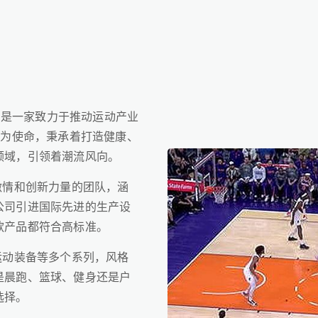
市，是一家致力于推动运动产业
"为使命，秉承着打造健康、
领域，引领着潮流风向。
激情和创新力量的团队，涵
公司引进国际先进的生产设
款产品都符合高标准。
运动装备等多个系列，风格
是晨跑、篮球、健身还是户
选择。