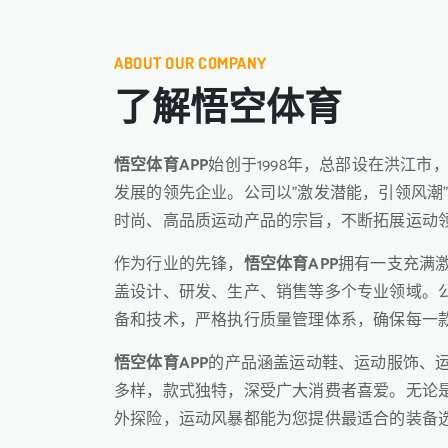
ABOUT OUR COMPANY
了解悟空体育
悟空体育APP
始创于1998年，总部设在洪江
发展的领先企业。公司以"激发潜能，引领风潮
时尚、高品质运动产品的宗旨，不断拓展运动
作为行业的先锋，
悟空体育APP
拥有一支充满
盖设计、研发、生产、销售等多个专业领域。
备和技术，严格执行质量管理体系，确保每一
悟空体育APP
的产品涵盖运动鞋、运动服饰、
多样，款式独特，深受广大消费者喜爱。无论
外探险，运动风暴都能为您提供最适合的装备