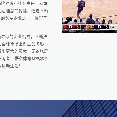
品牌建设和社会责任。公司
生活理念的传播。通过不断
业的领军企业之一，赢得了
拓进取的企业精神，不断推
在全球市场上树立品牌形
做出更大的贡献。无论您是
休闲者，
悟空体育APP
都将
的运动生活！