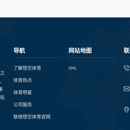
导航
网站地图
联
了解悟空体育
XML
牌之
体育热点
入
捕
体育明星
您玩
公司服务
联络悟空体育官网