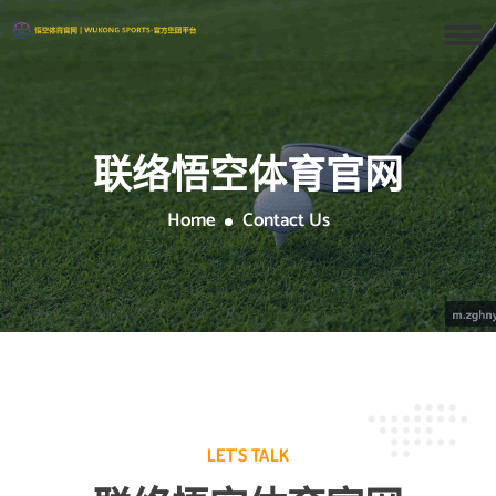
联络悟空体育官网
Home
Contact Us
LET'S TALK