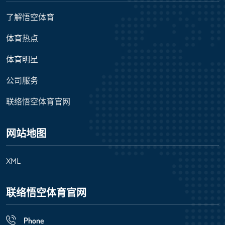
了解悟空体育
体育热点
体育明星
公司服务
联络悟空体育官网
网站地图
XML
联络悟空体育官网
Phone