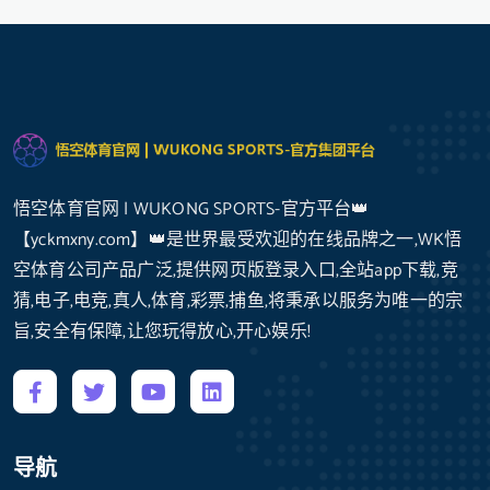
悟空体育官网 | WUKONG SPORTS-官方平台👑
【yckmxny.com】👑是世界最受欢迎的在线品牌之一,WK悟
空体育公司产品广泛,提供网页版登录入口,全站app下载,竞
猜,电子,电竞,真人,体育,彩票,捕鱼,将秉承以服务为唯一的宗
旨,安全有保障,让您玩得放心,开心娱乐!
导航